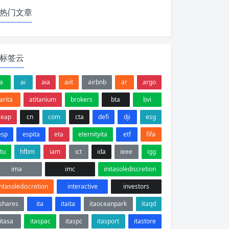
热门文章
标签云
a
ai
aia
aiit
airbnb
ar
argo
arita
atitanium
brokers
bta
bvi
ceap
cn
com
cta
defi
dji
esg
esp
espita
eta
eternityita
etf
fifa
ftu
hfbm
iam
ict
ida
ieee
igg
ima
imc
initasolediscretion
intasolediscretion
interactive
investors
ishares
ita
itaita
itaoceanpark
itaqd
itasa
itaspac
itaspc
itasport
itastore