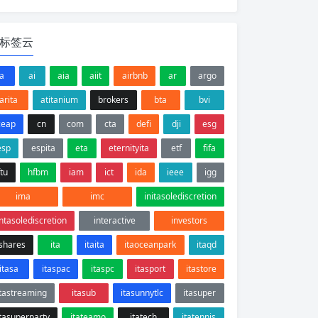
标签云
a
ai
aia
aiit
airbnb
ar
argo
arita
atitanium
brokers
bta
bvi
ceap
cn
com
cta
defi
dji
esg
esp
espita
eta
eternityita
etf
fifa
ftu
hfbm
iam
ict
ida
ieee
igg
ima
imc
initasolediscretion
intasolediscretion
interactive
investors
ishares
ita
itaita
itaoceanpark
itaqd
itasa
itaspac
itaspc
itasport
itastore
itastreaming
itasub
itasunnytlc
itasuper
itasuperparty
itateamo
itatech
itatennis