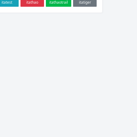
itatest
itathao
itathaotrail
itatiger