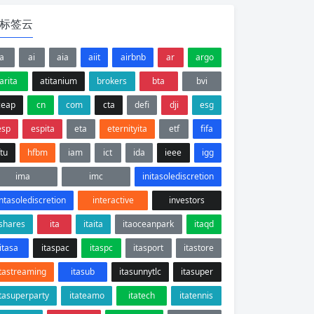
标签云
a
ai
aia
aiit
airbnb
ar
argo
arita
atitanium
brokers
bta
bvi
ceap
cn
com
cta
defi
dji
esg
esp
espita
eta
eternityita
etf
fifa
ftu
hfbm
iam
ict
ida
ieee
igg
ima
imc
initasolediscretion
intasolediscretion
interactive
investors
ishares
ita
itaita
itaoceanpark
itaqd
itasa
itaspac
itaspc
itasport
itastore
itastreaming
itasub
itasunnytlc
itasuper
itasuperparty
itateamo
itatech
itatennis