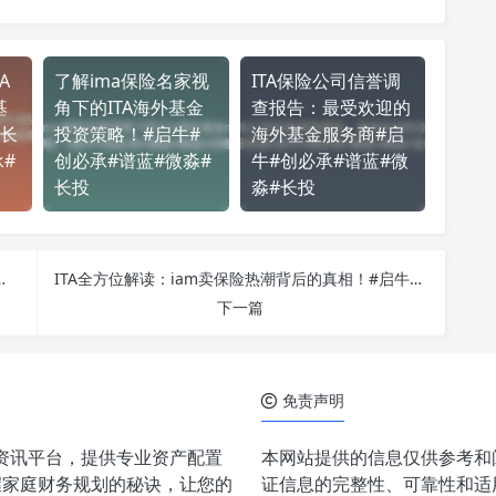
A
了解ima保险名家视
ITA保险公司信誉调
基
角下的ITA海外基金
查报告：最受欢迎的
长
投资策略！#启牛#
海外基金服务商#启
#
创必承#谱蓝#微淼#
牛#创必承#谱蓝#微
长投
淼#长投
障！#启牛#创必承#谱蓝#微淼#长投
ITA全方位解读：iam卖保险热潮背后的真相！#启牛#创必承#谱蓝#微淼#长投
下一篇
免责声明
案资讯平台，提供专业资产配置
本网站提供的信息仅供参考和
握家庭财务规划的秘诀，让您的
证信息的完整性、可靠性和适