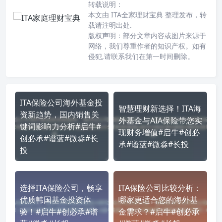
转载说明：
本文由 ITA全家理财宝典 整理发布，转
载请注明出处.
版权声明：部分文章内容或图片来源于
网络，我们尊重作者的知识产权。如有
侵犯,请联系我们在第一时间删除。
ITA保险公司海外基金投
智慧理财新选择！ITA海
资新趋势，国内销售关
外基金与AIA保险带您实
键词影响力分析#启牛#
现财务增值#启牛#创必
创必承#谱蓝#微淼#长
承#谱蓝#微淼#长投
投
选择ITA保险公司，畅享
ITA保险公司比较分析：
优质韩国基金投资体
哪家更适合您的海外基
验！#启牛#创必承#谱
金需求？#启牛#创必承