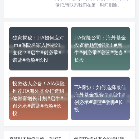
侵犯,请联系我们在第一时间删除。
独家揭秘：ITA如何应对
ITA保险公司：海外基金
ima保险名家入围标准
投资新趋势解读！#启
变化？#启牛#创必承#
牛#创必承#谱蓝#微淼#
谱蓝#微淼#长投
长投
投资达人必备！AIA保险
ITA保协：如何选择最佳
推荐ITA海外基金打造稳
海外基金投资？#启牛#
健财富增长计划#启牛#
创必承#谱蓝#微淼#长
创必承#谱蓝#微淼#长
投
投
突破财务增值瓶颈，选择ITA协助布局AIA保险公司海外基金#启牛#创必承#谱蓝#微淼#长投
解密ITA海外基金投资秘籍：AIA保险公司关键词精准应用#启牛#创必承#谱蓝#微淼#长投