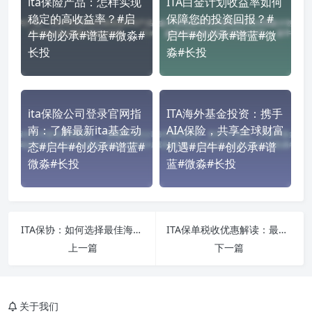
ita保险产品：怎样实现
ITA白金计划收益率如何
稳定的高收益率？#启
保障您的投资回报？#
牛#创必承#谱蓝#微淼#
启牛#创必承#谱蓝#微
长投
淼#长投
ita保险公司登录官网指
ITA海外基金投资：携手
南：了解最新ita基金动
AIA保险，共享全球财富
态#启牛#创必承#谱蓝#
机遇#启牛#创必承#谱
微淼#长投
蓝#微淼#长投
ITA保协：如何选择最佳海外基金投资？#启牛#创必承#谱蓝#微淼#长投
ITA保单税收优惠解读：最大程度提升您的财务回报率#启牛#创必承#谱蓝#微淼#长投
上一篇
下一篇
关于我们