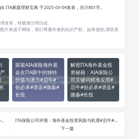
由
ITA家庭理财宝典
于2025-03-04发表，共计801字。
 整理发布，转载请注明出处.
图片来源于网络，我们尊重作者的知识产权。如有侵犯,请联系
剖
探索AIA保险海外基
解密ITA海外基金投
产
金在ITA眼中的独特
资秘籍：AIA保险公
创
价值与潜力#启牛#
司关键词精准应用#
长
创必承#谱蓝#微淼#
启牛#创必承#谱蓝#
长投
微淼#长投
ITA保险公司的海外基金投资策略解析！#启牛#创必承#谱蓝#微淼#长投
ITA保险公司评测：海外基金投资风险与机遇#启牛#创必承#谱蓝#微淼#长投
下一篇