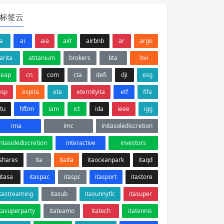
标签云
a
ai
aia
aiit
airbnb
ar
argo
arita
atitanium
brokers
bta
bvi
ceap
cn
com
cta
defi
dji
esg
esp
espita
eta
eternityita
etf
fifa
ftu
hfbm
iam
ict
ida
ieee
igg
ima
imc
initasolediscretion
intasolediscretion
interactive
investors
ishares
ita
itaita
itaoceanpark
itaqd
itasa
itaspac
itaspc
itasport
itastore
itastreaming
itasub
itasunnytlc
itasuper
itasuperparty
itateamo
itatech
itatennis