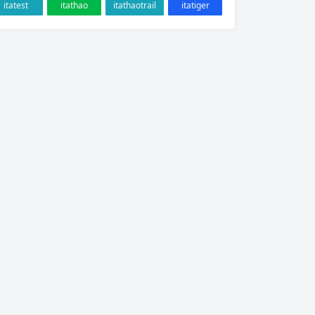
itatest
itathao
itathaotrail
itatiger